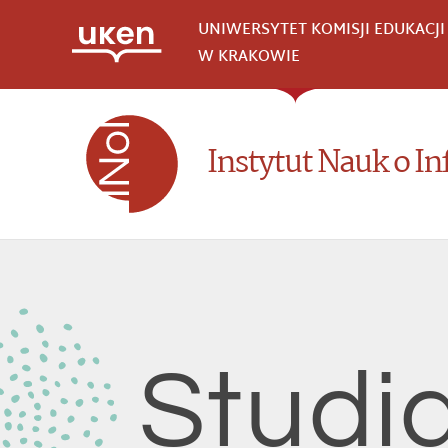
Przejdź
UNIWERSYTET KOMISJI EDUKACJ
do
W KRAKOWIE
treści
Instytut Nauk o In
Studi