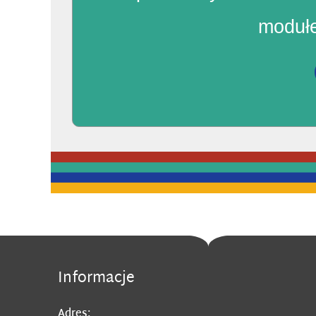
modułe
Informacje
Adres: