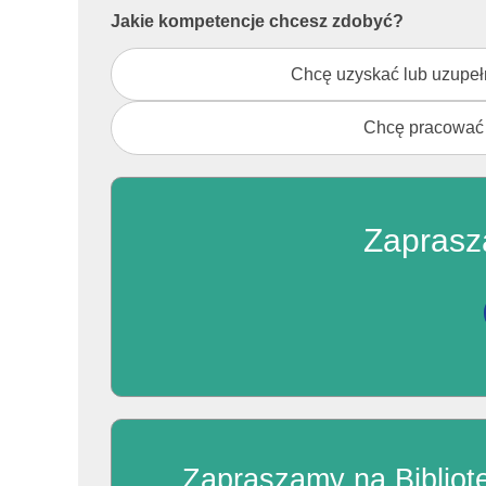
podyplomowe-
Jakie kompetencje chcesz zdobyć?
rekr
Chcę uzyskać lub uzupełn
Chcę pracować w
Zaprasz
Zapraszamy na Bibliot