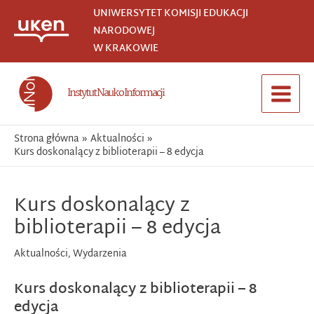
Przejdź
UNIWERSYTET KOMISJI EDUKACJI
do
NARODOWEJ
treści
W KRAKOWIE
Instytut Nauk o Informacji
Main
Menu
Strona główna
Aktualności
Kurs doskonalący z biblioterapii – 8 edycja
Kurs doskonalący z
biblioterapii – 8 edycja
Aktualności
,
Wydarzenia
Kurs doskonalący z biblioterapii – 8
edycja