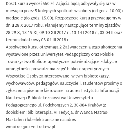
Koszt kursu wynosi 550 zł. Zajęcia będą odbywały się raz w
miesiącu przez 5 kolejnych spotkań: w soboty (od godz. 10.00) i
niedziele (do godz. 15.00). Rozpoczęcie kursu przewidujemy w
dniu 28 X 2017 roku. Planujemy następujące terminy zjazdów:
28-29 X, 18-19 XI, 09-10 XII 2017 r., 13-14 I 2018 r., 03-04 II oraz
termin dodatkowy 03-04 III 2018 r.
Absolwenci kursu otrzymają 2 Zaświadczenia jego ukończenia
wystawione przez Uniwersytet Pedagogiczny oraz Polskie
Towarzystwo Biblioterapeutyczne potwierdzające zdobycie
umiejętności prowadzenia zajęć biblioterapeutycznych.
Wszystkie Osoby zainteresowane, w tym bibliotekarzy,
wychowawców, pedagogów, nauczycieli, studentów prosimy o
zgłoszenia pisemne kierowane na adres Instytutu Informacji
Naukowej i Bibliotekoznawstwa Uniwersytetu
Pedagogicznego ul. Podchorążych 2, 30-084 Kraków (z
dopiskiem: biblioterapia, VIII edycja, dr Wanda Matras-
Mastalerz) lub elektroniczne na adres
wmatras@uken.krakow.pl