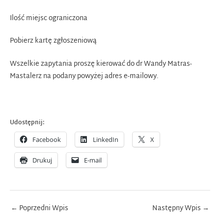
Ilość miejsc ograniczona
Pobierz kartę zgłoszeniową
Wszelkie zapytania proszę kierować do dr Wandy Matras-
Mastalerz na podany powyżej adres e-mailowy.
Udostępnij:
Facebook
LinkedIn
X
Drukuj
E-mail
Post
←
Poprzedni Wpis
Następny Wpis
→
navigation