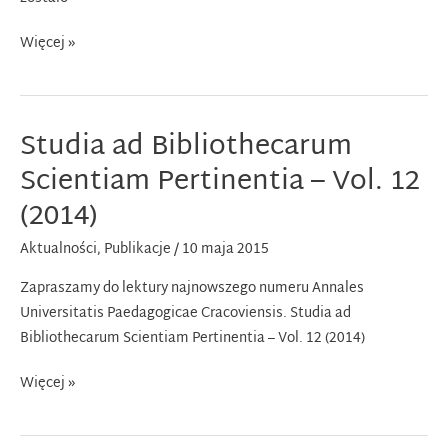
Rocznik
Więcej »
Historii
Prasy
Polskiej
Studia ad Bibliothecarum
w
ERIH
Scientiam Pertinentia – Vol. 12
PLUS
(2014)
Aktualności
,
Publikacje
/
10 maja 2015
Zapraszamy do lektury najnowszego numeru Annales
Universitatis Paedagogicae Cracoviensis. Studia ad
Bibliothecarum Scientiam Pertinentia – Vol. 12 (2014)
Studia
Więcej »
ad
Bibliothecarum