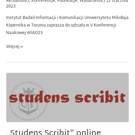
Aktualności
,
Konferencje
,
Publikacje
,
Wydarzenia
/
12 stycznia
2023
Instytut Badań Informacji i Komunikacji Uniwersytetu Mikołaja
Kopernika w Toruniu zaprasza do udziału w V Konferencji
Naukowej WIAD23
V
Więcej »
Konferencja
Naukowa
WIAD23
„Orientacja
i
odnajdowanie
drogi”
„Studens Scribit” online