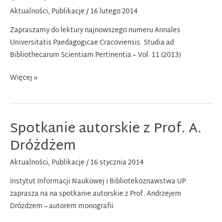
Aktualności
,
Publikacje
/
16 lutego 2014
Zapraszamy do lektury najnowszego numeru Annales
Universitatis Paedagogicae Cracoviensis. Studia ad
Bibliothecarum Scientiam Pertinentia – Vol. 11 (2013)
Studia
Więcej »
ad
Bibliothecarum
Scientiam
Spotkanie autorskie z Prof. A.
Pertinentia
–
Dróżdżem
Vol.
Aktualności
,
Publikacje
/
16 stycznia 2014
11
(2013)
Instytut Informacji Naukowej i Bibliotekoznawstwa UP
zaprasza na na spotkanie autorskie z Prof. Andrzejem
Dróżdżem – autorem monografii