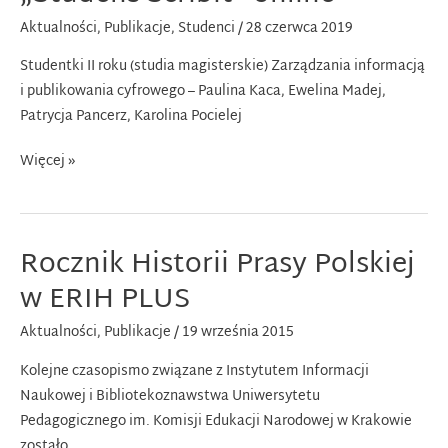
Aktualności
,
Publikacje
,
Studenci
/
28 czerwca 2019
Studentki II roku (studia magisterskie) Zarządzania informacją
i publikowania cyfrowego – Paulina Kaca, Ewelina Madej,
Patrycja Pancerz, Karolina Pocielej
„Studens
Więcej »
Scribit”
online
Rocznik Historii Prasy Polskiej
w ERIH PLUS
Aktualności
,
Publikacje
/
19 września 2015
Kolejne czasopismo związane z Instytutem Informacji
Naukowej i Bibliotekoznawstwa Uniwersytetu
Pedagogicznego im. Komisji Edukacji Narodowej w Krakowie
zostało