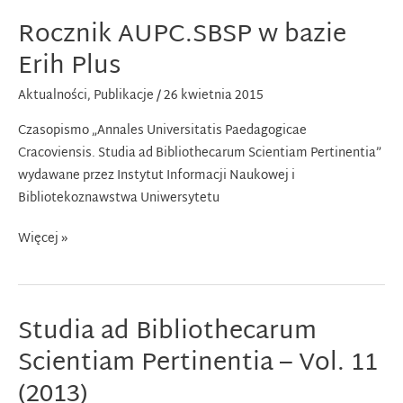
Scientiam
Rocznik AUPC.SBSP w bazie
Pertinentia
–
Erih Plus
Vol.
Aktualności
,
Publikacje
/
26 kwietnia 2015
12
(2014)
Czasopismo „Annales Universitatis Paedagogicae
Cracoviensis. Studia ad Bibliothecarum Scientiam Pertinentia”
wydawane przez Instytut Informacji Naukowej i
Bibliotekoznawstwa Uniwersytetu
Rocznik
Więcej »
AUPC.SBSP
w
bazie
Studia ad Bibliothecarum
Erih
Plus
Scientiam Pertinentia – Vol. 11
(2013)