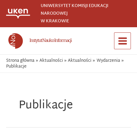
Przejdź
UNIWERSYTET KOMISJI EDUKACJI
do
NARODOWEJ
treści
W KRAKOWIE
Instytut Nauk o Informacji
Main
Menu
Strona główna
Aktualności
Aktualności
Wydarzenia
Publikacje
Publikacje