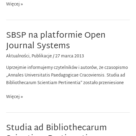
Spotkanie
Więcej »
autorskie
z
Prof.
SBSP na platformie Open
A.
Dróżdżem
Journal Systems
Aktualności
,
Publikacje
/
27 marca 2013
Uprzejmie informujemy czytelników i autorów, że czasopismo
„Annales Universitatis Paedagogicae Cracoviensis. Studia ad
Bibliothecarum Scientiam Pertinentia” zostało przeniesione
SBSP
Więcej »
na
platformie
Open
Studia ad Bibliothecarum
Journal
Systems