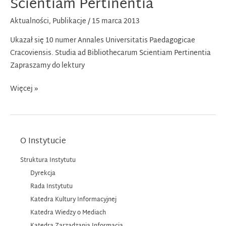
Scientiam Pertinentia
Aktualności
,
Publikacje
/
15 marca 2013
Ukazał się 10 numer Annales Universitatis Paedagogicae
Cracoviensis. Studia ad Bibliothecarum Scientiam Pertinentia
Zapraszamy do lektury
Studia
Więcej »
ad
Bibliothecarum
Scientiam
Pertinentia
O Instytucie
Struktura Instytutu
Dyrekcja
Rada Instytutu
Katedra Kultury Informacyjnej
Katedra Wiedzy o Mediach