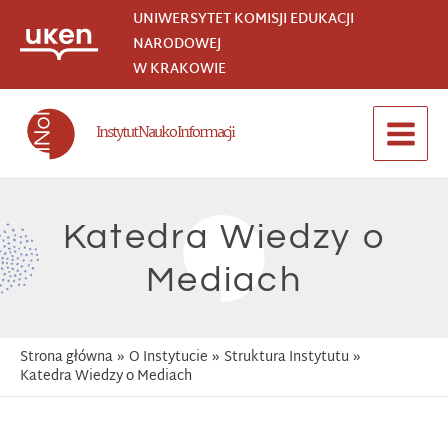
Przejdź
UNIWERSYTET KOMISJI EDUKACJI
do
NARODOWEJ
treści
W KRAKOWIE
Instytut Nauk o Informacji
Main
Menu
Katedra Wiedzy o
Mediach
Strona główna
O Instytucie
Struktura Instytutu
Katedra Wiedzy o Mediach