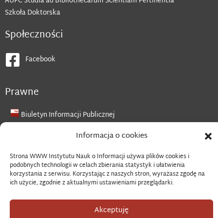
AUPC Studia ad Bibliothecarum Scientiam Pertinentia
Szkoła Doktorska
Społeczności
Facebook
Prawne
Biuletyn Informacji Publicznej
Deklaracja dostępności cyfrowej
Informacja o cookies
Klauzula RODO
Polityka prywatności i plików cookie
Strona WWW Instytutu Nauk o Informacji używa plików cookies i
podobnych technologii w celach zbierania statystyk i ułatwienia
korzystania z serwisu. Korzystając z naszych stron, wyrażasz zgodę na
ich użycie, zgodnie z aktualnymi ustawieniami przeglądarki.
Copyright © 2026 Instytut Nauk o Informacji
Akceptuję