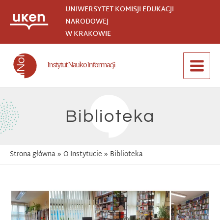
Przejdź
UNIWERSYTET KOMISJI EDUKACJI
do
NARODOWEJ
treści
W KRAKOWIE
Instytut Nauk o Informacji
Main
Menu
Biblioteka
Strona główna
O Instytucie
Biblioteka