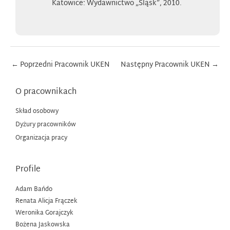
Katowice: Wydawnictwo „Śląsk”, 2010.
Post
←
Poprzedni Pracownik UKEN
Następny Pracownik UKEN
→
navigation
O pracownikach
Skład osobowy
Dyżury pracowników
Organizacja pracy
Profile
Adam Bańdo
Renata Alicja Frączek
Weronika Gorajczyk
Bożena Jaskowska