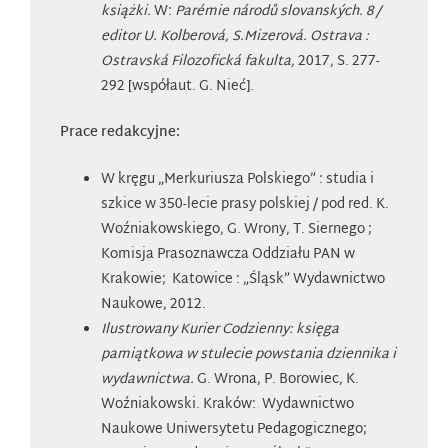
książki.
W:
Parémie národů slovanských. 8 /
editor U. Kolberová, S.Mizerová. Ostrava :
Ostravská Filozofická fakulta,
2017, S. 277-
292 [współaut. G. Nieć].
Prace redakcyjne:
W kręgu „Merkuriusza Polskiego” : studia i
szkice w 350-lecie prasy polskiej / pod red. K.
Woźniakowskiego, G. Wrony, T. Siernego ;
Komisja Prasoznawcza Oddziału PAN w
Krakowie; Katowice : „Śląsk” Wydawnictwo
Naukowe, 2012.
Ilustrowany Kurier Codzienny: księga
pamiątkowa w stulecie powstania dziennika i
wydawnictwa.
G. Wrona, P. Borowiec, K.
Woźniakowski. Kraków: Wydawnictwo
Naukowe Uniwersytetu Pedagogicznego;