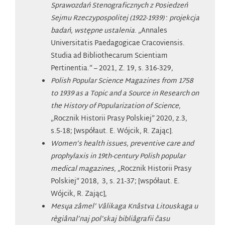
Sprawozdań Stenograficznych z Posiedzeń
Sejmu Rzeczypospolitej (1922-1939)
:
projekcja
badań, wstępne ustalenia
. „Annales
Universitatis Paedagogicae Cracoviensis.
Studia ad Bibliothecarum Scientiam
Pertinentia.” – 2021, Z. 19, s. 316-329,
Polish Popular Science Magazines from 1758
to 1939 as a Topic and a Source in Research on
the History of Popularization of Science
,
„Rocznik Historii Prasy Polskiej” 2020, z.3,
s.5-18; [współaut. E. Wójcik, R. Zając].
Women’s health issues, preventive care and
prophylaxis in 19th-century Polish popular
medical magazines
, „Rocznik Historii Prasy
Polskiej” 2018, 3, s. 21-37; [współaut. E.
Wójcik, R. Zając],
Mesųa zâmel’ Vâlikaga Knâstva Litouskaga u
règiânal’naj pol’skaj bibliâgrafii času