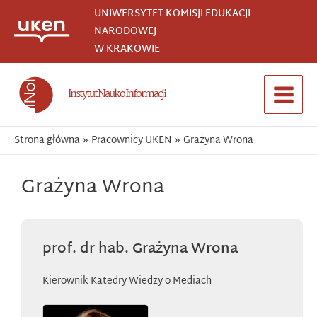
Przejdź
UNIWERSYTET KOMISJI EDUKACJI
do
NARODOWEJ
treści
W KRAKOWIE
Instytut Nauk o Informacji
Main
Menu
Strona główna
Pracownicy UKEN
Grażyna Wrona
Grażyna Wrona
prof. dr hab. Grażyna Wrona
Kierownik Katedry Wiedzy o Mediach