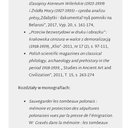
(časopisy Ateneum Wileńskie (1923-1939)
i Źródła Mocy (1927-1935) – cproba analizu
prèsy
„Zdabytki : dakumental’nyâ pomniki na
Belarusi”, 2017, Vyp. 20, s. 161-174,
„
Przeciw bezwstydowi w druku i obrazku” :
krakowska cenzura w walce z demoralizacją
(1918-1939),
„Klio” -2011, nr 17 (2), s. 97-111,
Polish scientific magazines on classical
philology, archaeology and prehistory in the
period 1918-1939,
„ Studies in Ancient Art and
Civilization”, 2011, T. 15, s. 263-274
Rozdziały w monografiach:
Sauvegarder les tombeaux polonais :
mémoire et protection des sépultures
polonaises vues par la presse de l’émigration.
W:
Gravés dans la mémoire : les tombeaux