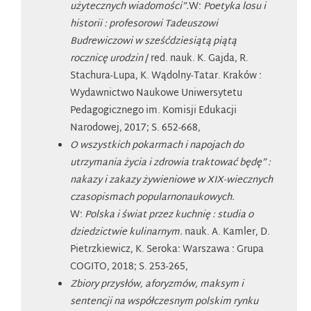
użytecznych wiadomości”.
W:
Poetyka losu i
historii : profesorowi Tadeuszowi
Budrewiczowi w sześćdziesiątą piątą
rocznicę urodzin
/ red. nauk. K. Gajda, R.
Stachura-Lupa, K. Wądolny-Tatar. Kraków :
Wydawnictwo Naukowe Uniwersytetu
Pedagogicznego im. Komisji Edukacji
Narodowej, 2017; S. 652-668,
O wszystkich pokarmach i napojach do
utrzymania życia i zdrowia traktować będę” :
nakazy i zakazy żywieniowe w XIX-wiecznych
czasopismach popularnonaukowych.
W:
Polska i świat przez kuchnię : studia o
dziedzictwie kulinarnym.
nauk. A. Kamler, D.
Pietrzkiewicz, K. Seroka: Warszawa : Grupa
COGITO, 2018; S. 253-265,
Zbiory przysłów, aforyzmów, maksym i
sentencji na współczesnym polskim rynku