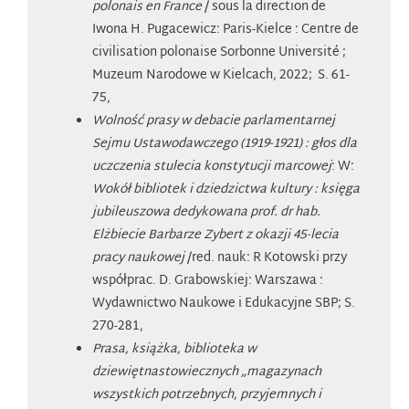
polonais en France
/ sous la direction de
Iwona H. Pugacewicz: Paris-Kielce : Centre de
civilisation polonaise Sorbonne Université ;
Muzeum Narodowe w Kielcach, 2022; S. 61-
75,
Wolność prasy w debacie parlamentarnej
Sejmu Ustawodawczego (1919-1921) : głos dla
uczczenia stulecia konstytucji marcowej
: W:
Wokół bibliotek i dziedzictwa kultury : księga
jubileuszowa dedykowana prof. dr hab.
Elżbiecie Barbarze Zybert z okazji 45-lecia
pracy naukowej
/red. nauk: R Kotowski przy
współprac. D. Grabowskiej: Warszawa :
Wydawnictwo Naukowe i Edukacyjne SBP; S.
270-281,
Prasa, książka, biblioteka w
dziewiętnastowiecznych „magazynach
wszystkich potrzebnych, przyjemnych i