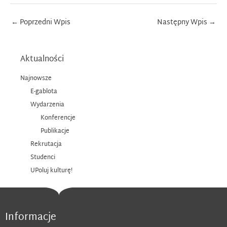
Post
←
Poprzedni Wpis
Następny Wpis
→
navigation
Aktualności
Najnowsze
E-gablota
Wydarzenia
Konferencje
Publikacje
Rekrutacja
Studenci
UPoluj kulturę!
Informacje