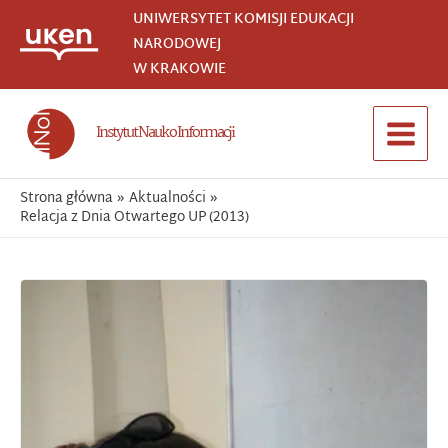
Przejdź
UNIWERSYTET KOMISJI EDUKACJI
do
NARODOWEJ
treści
W KRAKOWIE
Instytut Nauk o Informacji
Main
Menu
Strona główna
Aktualności
Relacja z Dnia Otwartego UP (2013)