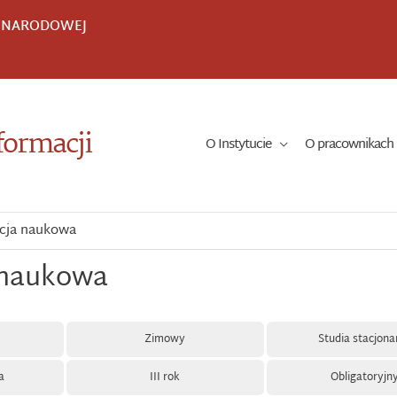
I NARODOWEJ
formacji
O Instytucie
O pracownikach
acja naukowa
 naukowa
Zimowy
Studia stacjona
a
III rok
Obligatoryjn