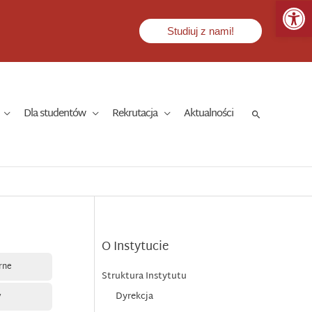
Op
Studiuj z nami!
Dla studentów
Rekrutacja
Aktualności
Szukaj
O Instytucie
rne
Struktura Instytutu
Dyrekcja
y