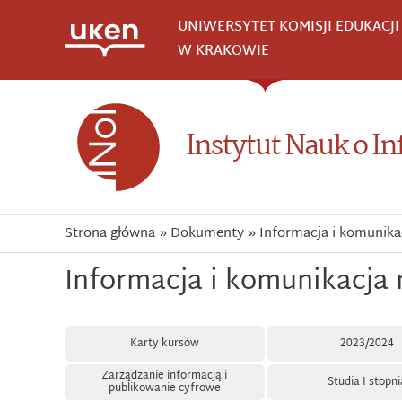
Przejdź
UNIWERSYTET KOMISJI EDUKACJ
do
W KRAKOWIE
treści
Instytut Nauk o In
Strona główna
Dokumenty
Informacja i komunik
Informacja i komunikacja
Karty kursów
2023/2024
Zarządzanie informacją i
Studia I stopni
publikowanie cyfrowe