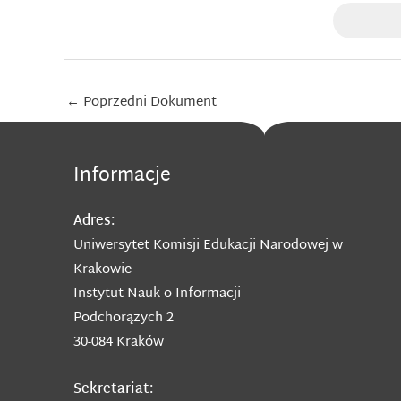
Post
←
Poprzedni Dokument
navigation
Informacje
Adres:
Uniwersytet Komisji Edukacji Narodowej w
Krakowie
Instytut Nauk o Informacji
Podchorążych 2
30-084 Kraków
Sekretariat: